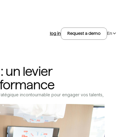
log in
En
Request a demo
 un levier
rformance
ratégique incontournable pour engager vos talents,