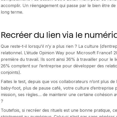
accomplir. Un réengagement qui passe par le bien être de
long terme.
Recréer du lien via le numéri
Que reste-t-il lorsqu'il n’y a plus rien ? La culture (d’entre
relationnel. L’étude Opinion Way pour Microsoft France1 2020
première du travail. Ils sont ainsi 36% à travailler pour le l
26% comptent sur l’entreprise pour développer des relati
conjoints).
Faites le test, depuis que vos collaborateurs n’ont plus de
baby-foot, plus de pause café, votre culture d’entreprise p
mission, ses règles… de maintenir une certaine cohésion 
?
Toutefois, si recréer des rituels est une bonne pratique, c
strictement au numérique. Celui-ci n’est pas sans générer