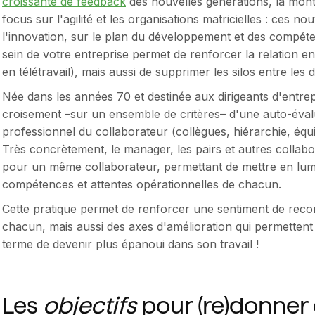
croissante de feedback
des nouvelles générations, la mont
focus sur l'agilité et les organisations matricielles : ces n
l'innovation, sur le plan du développement et des compét
sein de votre entreprise permet de renforcer la relation e
en télétravail), mais aussi de supprimer les silos entre les d
Née dans les années 70 et destinée aux dirigeants d'entre
croisement –sur un ensemble de critères– d'une auto-évalua
professionnel du collaborateur (collègues, hiérarchie, équip
Très concrètement, le manager, les pairs et autres colla
pour un même collaborateur, permettant de mettre en lumi
compétences et attentes opérationnelles de chacun.
Cette pratique permet de renforcer une sentiment de rec
chacun, mais aussi des axes d'amélioration qui permettent
terme de devenir plus épanoui dans son travail !
Les
objectifs
pour (re)donner 