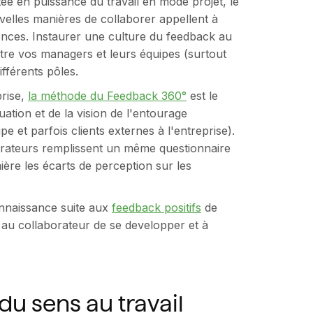
ée en puissance du travail en mode projet, le
ouvelles manières de collaborer appellent à
ences. Instaurer une culture du feedback au
ntre vos managers et leurs équipes (surtout
ifférents pôles.
prise,
la méthode du Feedback 360°
est le
tion et de la vision de l'entourage
e et parfois clients externes à l'entreprise).
borateurs remplissent un même questionnaire
ère les écarts de perception sur les
onnaissance suite aux
feedback positifs
de
 au collaborateur de se developper et à
du sens au travail