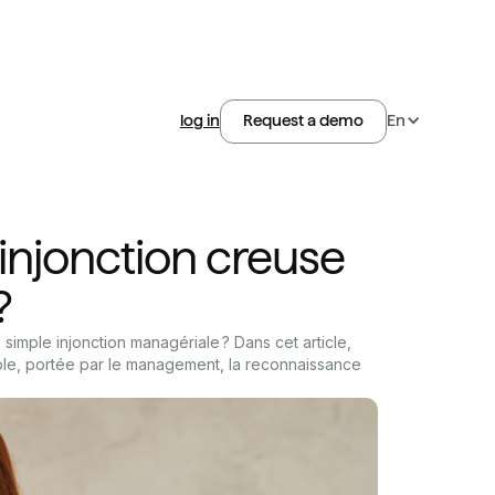
log in
En
Request a demo
 injonction creuse
?
imple injonction managériale ? Dans cet article,
le, portée par le management, la reconnaissance