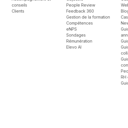
conseils
People Review
Web
Clients
Feedback 360
Blo
Gestion de la formation
Cas
Compétences
New
eNPS
Gui
Sondages
ann
Rémunération
Gui
Elevo AI
Gui
col
Gui
com
Peo
RH 
Gui