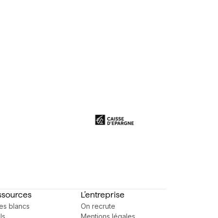
ssources
L’entreprise
res blancs
On recrute
ls
Mentions légales