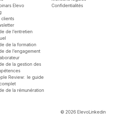
inars Elevo
Confidentialités
g
 clients
sletter
de de l’entretien
uel
de de la formation
de de l’engagement
laborateur
de de la gestion des
pétences
ple Review: le guide
complet
de de la rémunération
© 2026 Elevo
Linkedin