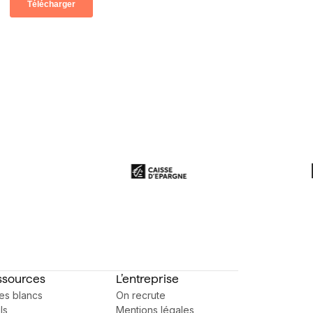
ssources
L’entreprise
res blancs
On recrute
ls
Mentions légales