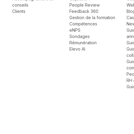
conseils
People Review
Web
Clients
Feedback 360
Blo
Gestion de la formation
Cas
Compétences
New
eNPS
Gui
Sondages
ann
Rémunération
Gui
Elevo AI
Gui
col
Gui
com
Peo
RH 
Gui