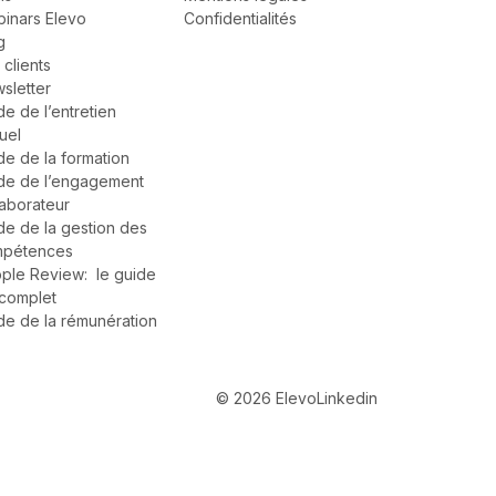
inars Elevo
Confidentialités
g
 clients
sletter
de de l’entretien
uel
de de la formation
de de l’engagement
laborateur
de de la gestion des
pétences
ple Review: le guide
complet
de de la rémunération
© 2026 Elevo
Linkedin