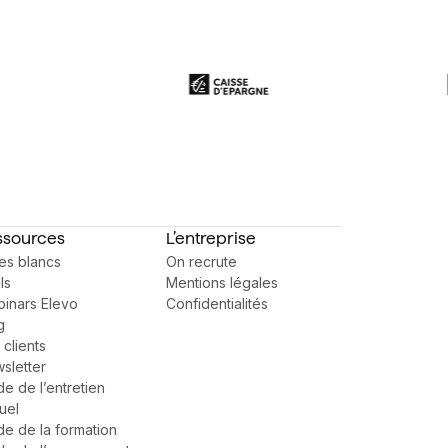
ssources
L’entreprise
res blancs
On recrute
ls
Mentions légales
inars Elevo
Confidentialités
g
 clients
sletter
de de l’entretien
uel
de de la formation