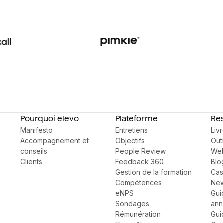
Pourquoi elevo
Plateforme
Re
Manifesto
Entretiens
Liv
Accompagnement et
Objectifs
Outi
conseils
People Review
Web
Clients
Feedback 360
Blo
Gestion de la formation
Cas
Compétences
New
eNPS
Gui
Sondages
ann
Rémunération
Gui