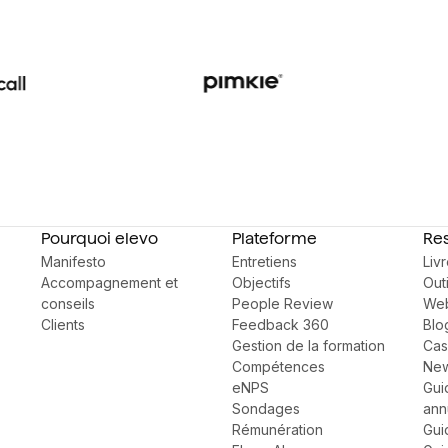
Pourquoi elevo
Plateforme
Re
Manifesto
Entretiens
Liv
Accompagnement et
Objectifs
Outi
conseils
People Review
Web
Clients
Feedback 360
Blo
Gestion de la formation
Cas
Compétences
New
eNPS
Gui
Sondages
ann
Rémunération
Gui