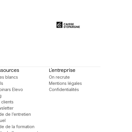
ssources
L’entreprise
res blancs
On recrute
ls
Mentions légales
inars Elevo
Confidentialités
g
 clients
sletter
de de l’entretien
uel
de de la formation