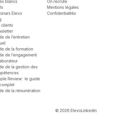
res blancs
On recrute
ls
Mentions légales
inars Elevo
Confidentialités
g
 clients
sletter
de de l’entretien
uel
de de la formation
de de l’engagement
laborateur
de de la gestion des
pétences
ple Review: le guide
complet
de de la rémunération
© 2026 Elevo
Linkedin