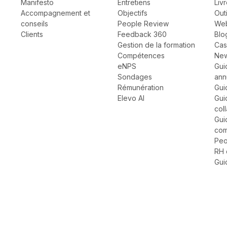
Manifesto
Entretiens
Liv
Accompagnement et
Objectifs
Outi
conseils
People Review
Web
Clients
Feedback 360
Blo
Gestion de la formation
Cas
Compétences
New
eNPS
Gui
Sondages
ann
Rémunération
Gui
Elevo AI
Gui
col
Gui
com
Peo
RH 
Gui